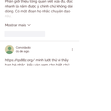
Phần giới thiệu tổng quan viết vừa đủ, đọc 
nhanh là nắm được ý chính chứ không dài 
dòng. Có một đoạn họ nhắc chuyện dạo 
này…
Mostrar mais
Curtir
Responder
Convidado:
01 de ago.
https://qs88z.org/
 mình lướt thử vì thấy 
bạn bè nhắc, kiểu vào xem cho biết chứ 
không định ngồi nghiên cứu gì. Cảm giác 
đầu tiên là giao diện nhìn khá “sạch”, các 
mục được chia khối rõ ràng nên kéo 
xuống vẫn biết mình đang ở phần nào, 
không bị loạn mắt. Mình dùng điện thoại 
mà trang load nhanh bất ngờ, bấm qua 
lại vài chỗ vẫn mượt, không gặp cảnh chờ 
xoay vòng lâu. Màu sắc thì hơi…