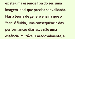
existe uma essência fixa do ser, uma
imagem ideal que precisa ser validada.
Mas a teoria de gênero ensina que o
"ser" é fluido, uma consequência das
performances diárias, e não uma
essência imutável. Paradoxalmente, a
liberdade oferecida pela internet muitas
vezes aprisiona na busca de facilidades e
validação.
Para transgredir essa rigidez imposta
pelas redes, é necessário cultivar
espaços offline, onde a transição de
gênero possa ser vivida sem a
interferência de algoritmos que ditam o
que é "aceitável". O verdadeiro exercício