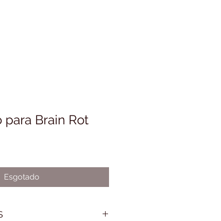
 para Brain Rot
Esgotado
S