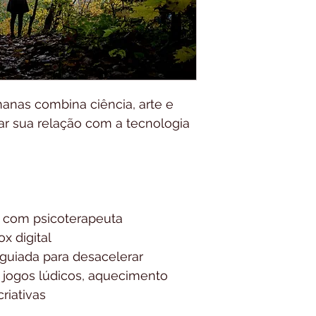
Datas
07/02/2025 | 14/02/
Horário
Sextas das 19h às 2
nas combina ciência, arte e 
Duração:
r sua relação com a tecnologia 
4 encontros semanais
Número de participa
Máximo de 12 pesso
 com psicoterapeuta 
x digital
 guiada para desacelerar
Ambiente:
 jogos lúdicos, aquecimento 
Piso Superior da Cas
riativas
para um ambiente li