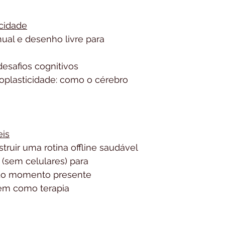
Local
Casa Offline (Rua dos
icidade
Fradique Coutinho)
nual e desenho livre para 
Investimento
desafios cognitivos
R$ 800,00 (para o 
oplasticidade: como o cérebro 
eis
ruir uma rotina offline saudável
sem celulares) para 
 do momento presente
gem como terapia