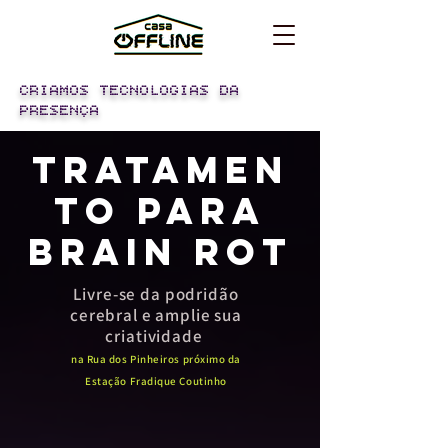
CRIAMOS TECNOLOGIAS DA
PRESENÇA
TRATAMEN
TO PARA
BRAIN ROT
Livre-se da podridão
cerebral e amplie sua
criatividade
na Rua dos Pinheiros próximo da
Estação Fradique Coutinho