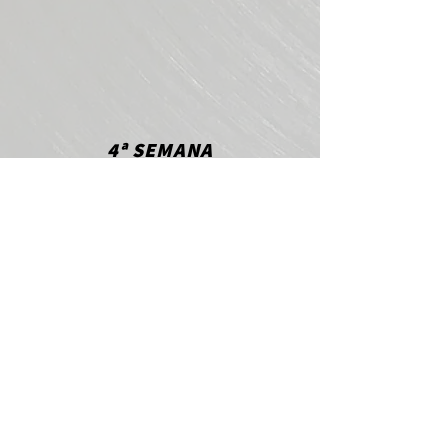
4ª SEMANA
O Futuro Offline
Sessão final: Planeje sua
rotina digital consciente
Dinâmica de grupo:
Compartilhamento de
aprendizados e criação do
"Manual da Desconexão:
Práticas para uma Vida
Offline"
Celebração de encerramento
com um café desconectado